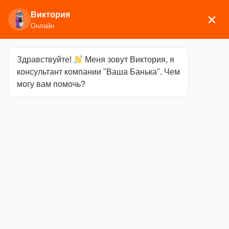
Виктория
×
Онлайн
Здравствуйте!
Меня зовут Виктория, я
Главная
/
Печи отопительные
/ Царь печь с
консультант компании "Ваша Банька". Чем
варочкой
могу вам помочь?
Царь печь с
варочкой
Категория
Печи
отопительные