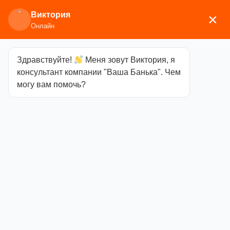
Виктория
×
Онлайн
Здравствуйте!
Меня зовут Виктория, я
Главная
/
Аксессуары для
консультант компании "Ваша Банька". Чем
бани
/
Текстиль
/
Шапки
/ Ушанка «Банный перец»
могу вам помочь?
Войлок
Ушанка
«Банный
перец» Войлок
Категория
Шапки