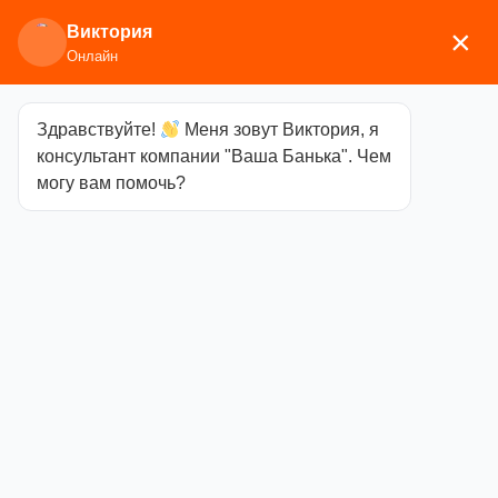
Виктория
×
Онлайн
Здравствуйте!
Меня зовут Виктория, я
Главная
/
Мебель
/
Полки, вешалки
/ Вешалка
консультант компании "Ваша Банька". Чем
Квадрат 7 пешек
могу вам помочь?
Вешалка
Квадрат 7
пешек
Категория
Полки,
вешалки