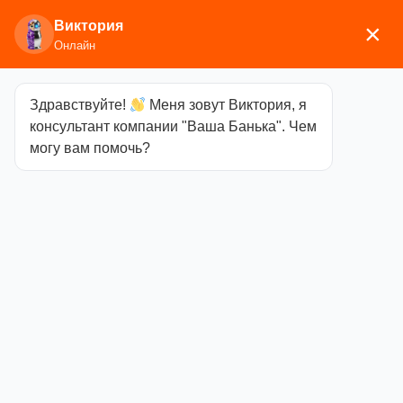
Виктория
×
Онлайн
Здравствуйте!
Меня зовут Виктория, я
Главная
/
Мебель
/
Полки, вешалки
/ Вешалка
консультант компании "Ваша Банька". Чем
Везувий «Банька» L570 (6 крючков)
могу вам помочь?
Вешалка
Везувий
«Банька» L570
(6 крючков)
Категория
Полки,
вешалки