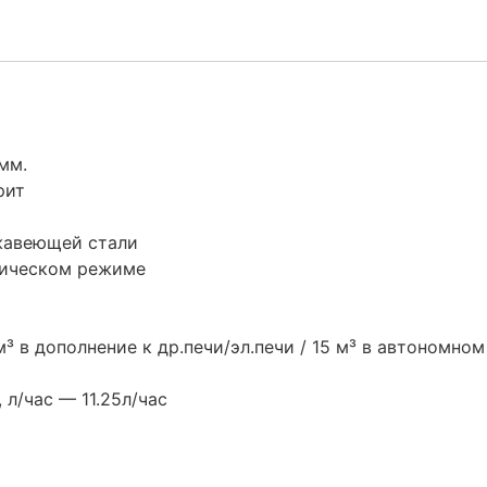
мм.
рит
жавеющей стали
тическом режиме
³ в дополнение к др.печи/эл.печи / 15 м³ в автономно
л/час — 11.25л/час