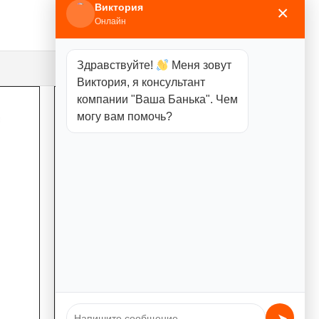
Виктория
×
Онлайн
Здравствуйте!
Меня зовут
Виктория, я консультант
компании "Ваша Банька". Чем
могу вам помочь?
АЭГПП 12 кВт Серпантинит
Бархат (380 В)
➤