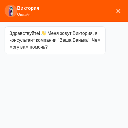
Виктория
×
Онлайн
Здравствуйте!
Меня зовут Виктория, я
Главная
/
Печи для бани
/
Электрические
консультант компании "Ваша Банька". Чем
печи
/
Инжкомцентр ВВД
/ Парогенераторы
могу вам помочь?
Парогенераторы