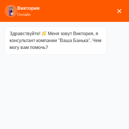
Виктория
×
Онлайн
Здравствуйте!
Меня зовут Виктория, я
Главная
/
Двери и окна
/
Стеклянные
консультант компании "Ваша Банька". Чем
двери
/
Основная серия
/ Дверь Doorwood Бронза
могу вам помочь?
1700х700
Дверь
Doorwood
Бронза
1700х700
Категория
Основная серия