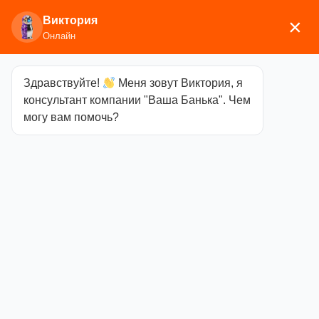
Виктория
×
Онлайн
Здравствуйте!
Меня зовут Виктория, я
Главная
/
Двери и окна
/
Стеклянные
консультант компании "Ваша Банька". Чем
двери
/
Основная серия
/ Дверь Doorwood Бронза
могу вам помочь?
матовая 1900х800
Дверь
Doorwood
Бронза
матовая
1900х800
Категория
Основная серия