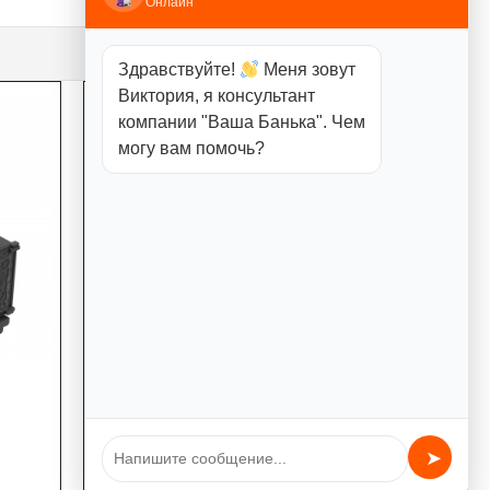
Онлайн
Здравствуйте!
Меня зовут
Виктория, я консультант
компании "Ваша Банька". Чем
могу вам помочь?
Печь-камин Берёзка
«Воевода» 15 сетчатый кожух
41000,00
₽
➤