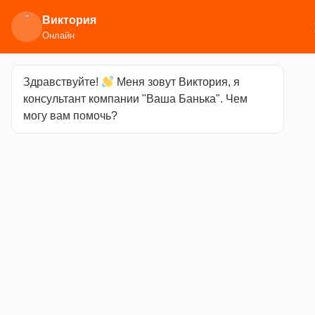
Виктория
Онлайн
Здравствуйте!
Меня зовут Виктория, я
Главная
/
Дымоходы и баки
/
Дымоход
консультант компании "Ваша Банька". Чем
двухконтурный (сэндвич)
/ Сэндвич тройник 90°
могу вам помочь?
(0.5мм+нерж.) (Ф100х200)
Сэндвич
тройник 90°
(0.5мм+нерж.)
(Ф100х200)
Артикул
Отсутствует
Категория