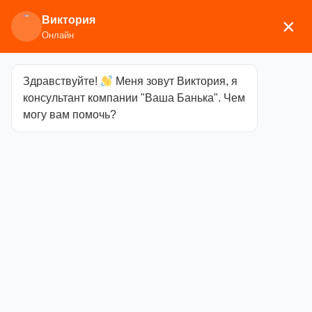
Виктория
×
Онлайн
Здравствуйте!
Меня зовут Виктория, я
Главная
/
Сопутствующие
консультант компании "Ваша Банька". Чем
товары
/
Освещение
/ Светильник Woodson
могу вам помочь?
угловой со светодиодной лентой, дуб (24V)
Светильник
Woodson
угловой со
светодиодной
лентой, дуб
(24V)
Категория